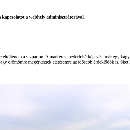
 a kapcsolatot a webhely adminisztrátorával.
re eltöltenem a vízparton. A markeres mederfeltérképezést már egy kagyl
 nagy örömömre megérkeztek etetésemre az idősebb érdeklődők is, őket 