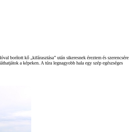
óval borított kő „kifárasztása” után sikeresnek éreztem és szerencsére
láthatjátok a képeken. A túra legnagyobb hala egy szép egészséges