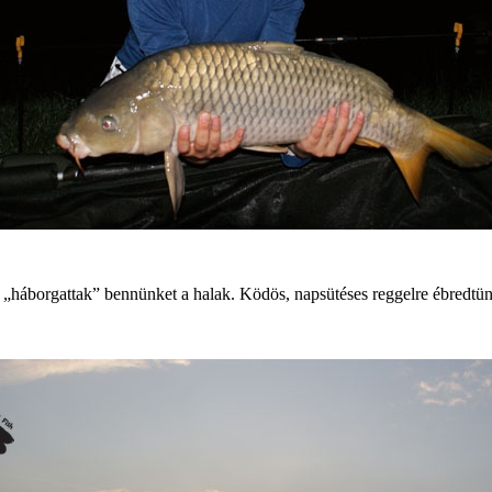
 „háborgattak” bennünket a halak. Ködös, napsütéses reggelre ébredtünk