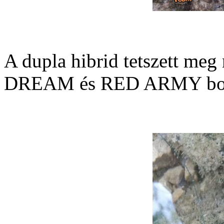
A dupla hibrid tetszett me
DREAM és RED ARMY bojl