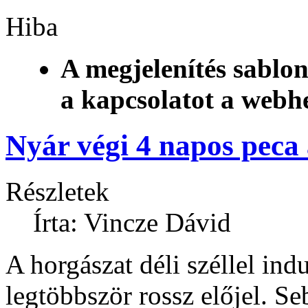
Hiba
A megjelenítés sablon
a kapcsolatot a webh
Nyár végi 4 napos peca
Részletek
Írta: Vincze Dávid
A horgászat déli széllel ind
legtöbbször rossz előjel. Se