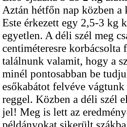
Aztán hétfőn nap közben a 
Este érkezett egy 2,5-3 kg k
egyetlen. A déli szél meg cs
centiméteresre korbácsolta f
találnunk valamit, hogy a s
minél pontosabban be tudjuk
esőkabátot felvéve vágtunk
reggel. Közben a déli szél el
jel! Meg is lett az eredmén
példányokat sikerült szákba