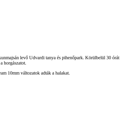
iskunmajsán levő Udvardi tanya és pihenőpark. Körülbelül 30 órát
 a horgászatot.
am 10mm változatok adták a halakat.