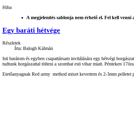
Hiba
A megjelenítés sablonja nem érhető el. Fel kell venni
Egy baráti hétvége
Részletek
Írta: Balogh Kálmán
Isti barátom és egyben csapattársam invitálására egy hétvégi horgász
tudtunk horgászattal tölteni a szombat esti vihar miatt. Pénteken 17ó
Etetőanyagnak Red army method mixet kevertem és 2-3mm pelletet p