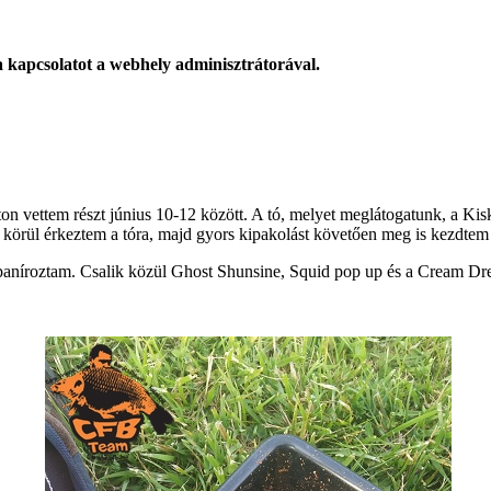
 a kapcsolatot a webhely adminisztrátorával.
aton vettem részt június 10-12 között. A tó, melyet meglátogatunk, a K
ra körül érkeztem a tóra, majd gyors kipakolást követően meg is kezdtem
aníroztam. Csalik közül Ghost Shunsine, Squid pop up és a Cream Dre