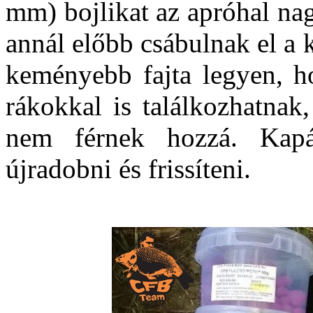
mm) bojlikat az apróhal nag
annál előbb csábulnak el a 
keményebb fajta legyen, ho
rákokkal is találkozhatnak
nem férnek hozzá. Kapás
újradobni és frissíteni.