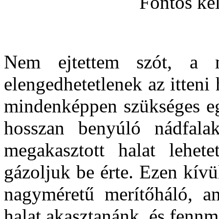
Fontos ke
Nem ejtettem szót, a m
elengedhetetlenek az itteni
mindenképpen szükséges eg
hosszan benyúló nádfala
megakasztott halat lehet
gázoljuk be érte. Ezen kívül
nagyméretű merítőháló, a
halat akasztanánk, és fennm