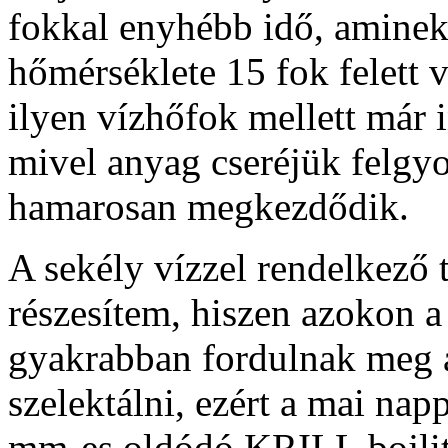
fokkal enyhébb idő, aminek
hőmérséklete 15 fok felett 
ilyen vízhőfok mellett már i
mivel anyag cseréjük felgyor
hamarosan megkezdődik.
A sekély vízzel rendelkező
részesítem, hiszen azokon 
gyakrabban fordulnak meg a
szelektálni, ezért a mai na
mm-es oldódó KRILL bojlit 