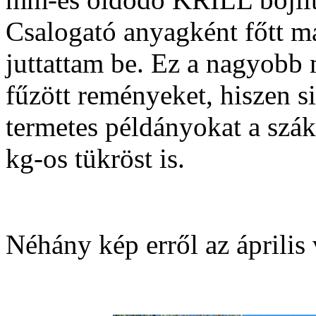
Csalogató anyagként főtt mag
juttattam be. Ez a nagyobb 
fűzött reményeket, hiszen s
termetes példányokat a szá
kg-os tükröst is.
Néhány kép erről az április