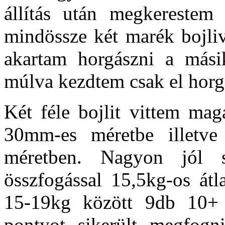
állítás után megkerestem
mindössze két marék bojliv
akartam horgászni a mási
múlva kezdtem csak el horg
Két féle bojlit vittem ma
30mm-es méretbe illetv
méretben. Nagyon jól s
összfogással 15,5kg-os át
15-19kg között 9db 10+ 
pontyot sikerült megfogn