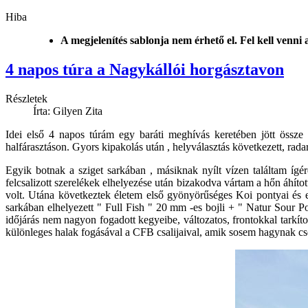
Hiba
A megjelenítés sablonja nem érhető el. Fel kell venni
4 napos túra a Nagykállói horgásztavon
Részletek
Írta: Gilyen Zita
Idei első 4 napos túrám egy baráti meghívás keretében jött össze 
halfárasztáson. Gyors kipakolás után , helyválasztás következett, radar
Egyik botnak a sziget sarkában , másiknak nyílt vízen találtam ígé
felcsalizott szerelékek elhelyezése után bizakodva vártam a hőn áhít
volt. Utána következtek életem első gyönyörűséges Koi pontyai és 
sarkában elhelyezett " Full Fish " 20 mm -es bojli + " Natur Sour Po
időjárás nem nagyon fogadott kegyeibe, változatos, frontokkal tarkí
különleges halak fogásával a CFB csalijaival, amik sosem hagynak cse