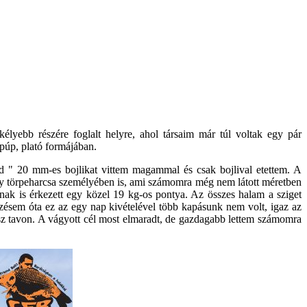
élyebb részére foglalt helyre, ahol társaim már túl voltak egy pár
 púp, plató formájában.
ird " 20 mm-es bojlikat vittem magammal és csak bojlival etettem. A
 egy törpeharcsa személyében is, ami számomra még nem látott méretben
ak is érkezett egy közel 19 kg-os pontya. Az összes halam a sziget
kezésem óta ez az egy nap kivételével több kapásunk nem volt, igaz az
ész tavon. A vágyott cél most elmaradt, de gazdagabb lettem számomra