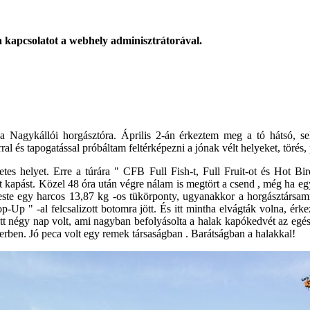
 a kapcsolatot a webhely adminisztrátorával.
a Nagykállói horgásztóra. Április 2-án érkeztem meg a tó hátsó, sek
ral és tapogatással próbáltam feltérképezni a jónak vélt helyeket, törés,
retes helyet. Erre a túrára " CFB Full Fish-t, Full Fruit-ot és Hot B
ott kapást. Közel 48 óra után végre nálam is megtört a csend , még ha
este egy harcos 13,87 kg -os tükörponty, ugyanakkor a horgásztársamn
p-Up " -al felcsalizott botomra jött. És itt mintha elvágták volna, ér
tott négy nap volt, ami nagyban befolyásolta a halak kapókedvét az eg
rben. Jó peca volt egy remek társaságban . Barátságban a halakkal!