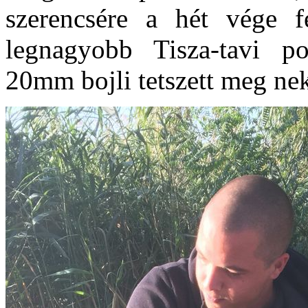
szerencsére a hét vége f
legnagyobb Tisza-tavi p
20mm bojli tetszett meg nek