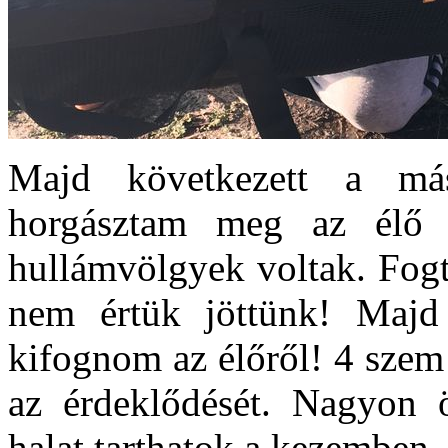
Majd következett a má
horgásztam meg az élő T
hullámvölgyek voltak. Fogt
nem értük jöttünk! Majd 
kifognom az élőről! 4 szem
az érdeklődését. Nagyon ö
halat tarthatok a kezemben.