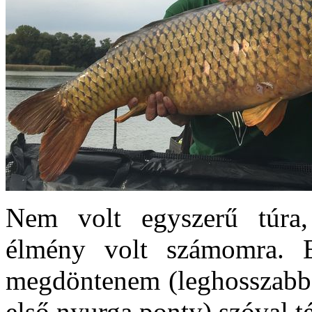
Nem volt egyszerű túra
élmény volt számomra. Eg
megdöntenem (leghosszabb h
első nyurga ponty) szóval 