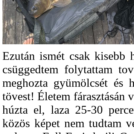
Ezután ismét csak kisebb 
csüggedtem folytattam tov
meghozta gyümölcsét és h
tövest! Életem fárasztásán 
húzta el, laza 25-30 perc
közös képet nem tudtam vel