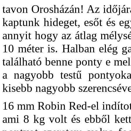
tavon Orosházán! Az időjá
kaptunk hideget, esőt és egy
annyit hogy az átlag mélysé
10 méter is. Halban elég g
található benne ponty e mel
a nagyobb testű pontyokat
kisebb nagyobb szerencsével
16 mm Robin Red-el indított
ami 8 kg volt és ebből ket