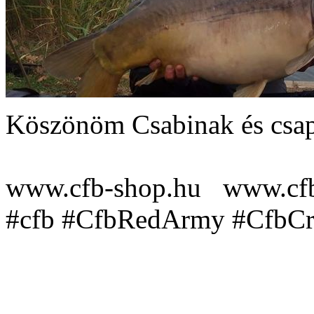
Köszönöm Csabinak és csapa
www.cfb-shop.hu www.cfb
#cfb #CfbRedArmy #CfbC