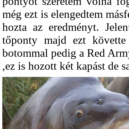
pontyot szeretem volna fog
még ezt is elengedtem másfé
hozta az eredményt. Jele
tőponty majd ezt követte
botommal pedig a Red Army
,ez is hozott két kapást de s